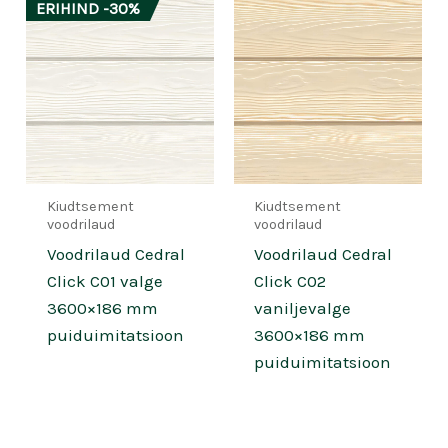
ERIHIND -30%
Kiudtsement
Kiudtsement
voodrilaud
voodrilaud
Voodrilaud Cedral
Voodrilaud Cedral
Click C01 valge
Click C02
3600×186 mm
vaniljevalge
puiduimitatsioon
3600×186 mm
puiduimitatsioon