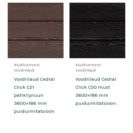
Kiudtsement
Kiudtsement
voodrilaud
voodrilaud
Voodrilaud Cedral
Voodrilaud Cedral
Click C21
Click C50 must
pähklipruun
3600×186 mm
3600×186 mm
puiduimitatsioon
puiduimitatsioon