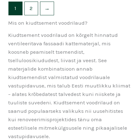
1
2
→
Mis on kiudtsement voodrilaud?
Kiudtsement voodrilaud on kõrgelt hinnatud
ventileeritava fassaadi kattematerjal, mis
koosneb peamiselt tsemendist,
tselluloosikiududest, liivast ja veest. See
materjalide kombinatsioon annab
kiudtsemendist valmistatud voodrilauale
vastupidavuse, mis talub Eesti muutlikku kliimat
– alates krõbedatest talvedest kuni niiskete ja
tuuliste suvedeni. Kiudtsement voodrilaud on
saanud populaarseks valikuks nii uusehitistes
kui renoveerimisprojektides tänu oma
esteetilisele mitmekülgsusele ning pikaajalisele
vastupidavusele.