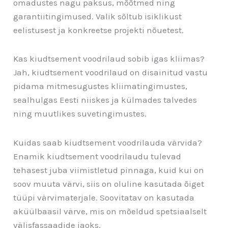
omadustes nagu paksus, mõõtmed ning
garantiitingimused. Valik sõltub isiklikust
eelistusest ja konkreetse projekti nõuetest.
Kas kiudtsement voodrilaud sobib igas kliimas?
Jah, kiudtsement voodrilaud on disainitud vastu
pidama mitmesugustes kliimatingimustes,
sealhulgas Eesti niiskes ja külmades talvedes
ning muutlikes suvetingimustes.
Kuidas saab kiudtsement voodrilauda värvida?
Enamik kiudtsement voodrilaudu tulevad
tehasest juba viimistletud pinnaga, kuid kui on
soov muuta värvi, siis on oluline kasutada õiget
tüüpi värvimaterjale. Soovitatav on kasutada
aküülbaasil värve, mis on mõeldud spetsiaalselt
välisfassaadide jaoks.