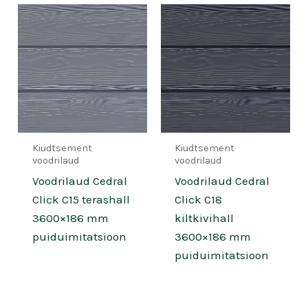
Kiudtsement
Kiudtsement
voodrilaud
voodrilaud
Voodrilaud Cedral
Voodrilaud Cedral
Click C15 terashall
Click C18
3600×186 mm
kiltkivihall
puiduimitatsioon
3600×186 mm
puiduimitatsioon