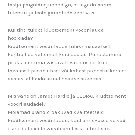
tootja paigaldusjuhendiga, et tagada parim
tulemus ja toote garantiide kehtivus.
Kui tihti tuleks kiudtsement voodrilauda
hooldada?
Kiudtsement voodrilauda tuleks visuaalselt
kontrollida vähemalt kord aastas. Puhastamine
peaks toimuma vastavalt vajadusele, kuid
tavaliselt piisab ühest või kahest puhastuskorrast
aastas, et hoida lauad heas seisukorras.
Mis vahe on James Hardie ja CEDRAL kiudtsement
voodrilaudadel?
Mõlemad brändid pakuvad kvaliteetseid
kiudtsement voodrilaudu, kuid erinevused võivad
esineda toodete värvitoonides ja tehnilistes