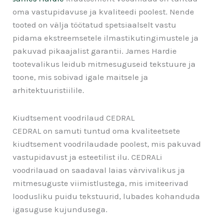
oma vastupidavuse ja kvaliteedi poolest. Nende
tooted on välja töötatud spetsiaalselt vastu
pidama ekstreemsetele ilmastikutingimustele ja
pakuvad pikaajalist garantii. James Hardie
tootevalikus leidub mitmesuguseid tekstuure ja
toone, mis sobivad igale maitsele ja
arhitektuuristiilile.
Kiudtsement voodrilaud CEDRAL
CEDRAL on samuti tuntud oma kvaliteetsete
kiudtsement voodrilaudade poolest, mis pakuvad
vastupidavust ja esteetilist ilu. CEDRALi
voodrilauad on saadaval laias värvivalikus ja
mitmesuguste viimistlustega, mis imiteerivad
loodusliku puidu tekstuurid, lubades kohanduda
igasuguse kujundusega.