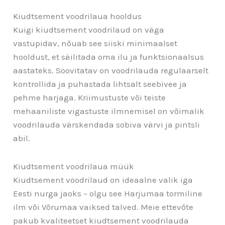
Kiudtsement voodrilaua hooldus
Kuigi kiudtsement voodrilaud on väga
vastupidav, nõuab see siiski minimaalset
hooldust, et säilitada oma ilu ja funktsionaalsus
aastateks. Soovitatav on voodrilauda regulaarselt
kontrollida ja puhastada lihtsalt seebivee ja
pehme harjaga. Kriimustuste või teiste
mehaaniliste vigastuste ilmnemisel on võimalik
voodrilauda värskendada sobiva värvi ja pintsli
abil.
Kiudtsement voodrilaua müük
Kiudtsement voodrilaud on ideaalne valik iga
Eesti nurga jaoks – olgu see Harjumaa tormiline
ilm või Võrumaa vaiksed talved. Meie ettevõte
pakub kvaliteetset kiudtsement voodrilauda