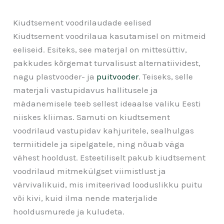
Kiudtsement voodrilaudade eelised
Kiudtsement voodrilaua kasutamisel on mitmeid
eeliseid. Esiteks, see materjal on mittesüttiv,
pakkudes kõrgemat turvalisust alternatiividest,
nagu plastvooder- ja
puitvooder
. Teiseks, selle
materjali vastupidavus hallitusele ja
mädanemisele teeb sellest ideaalse valiku Eesti
niiskes kliimas. Samuti on kiudtsement
voodrilaud vastupidav kahjuritele, sealhulgas
termiitidele ja sipelgatele, ning nõuab väga
vähest hooldust. Esteetiliselt pakub kiudtsement
voodrilaud mitmekülgset viimistlust ja
värvivalikuid, mis imiteerivad looduslikku puitu
või kivi, kuid ilma nende materjalide
hooldusmurede ja kuludeta.