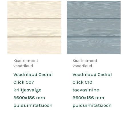
Kiudtsement
Kiudtsement
voodrilaud
voodrilaud
Voodrilaud Cedral
Voodrilaud Cedral
Click C07
Click C10
kriitjasvalge
taevasinine
3600×186 mm
3600×186 mm
puiduimitatsioon
puiduimitatsioon