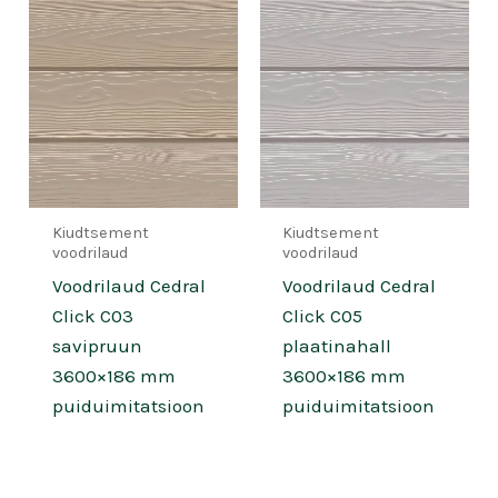
Kiudtsement
Kiudtsement
voodrilaud
voodrilaud
Voodrilaud Cedral
Voodrilaud Cedral
Click C03
Click C05
savipruun
plaatinahall
3600×186 mm
3600×186 mm
puiduimitatsioon
puiduimitatsioon