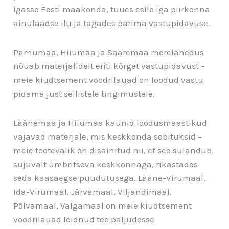
igasse Eesti maakonda, tuues esile iga piirkonna
ainulaadse ilu ja tagades parima vastupidavuse.
Pärnumaa, Hiiumaa ja Saaremaa merelähedus
nõuab materjalidelt eriti kõrget vastupidavust –
meie kiudtsement voodrilauad on loodud vastu
pidama just sellistele tingimustele.
Läänemaa ja Hiiumaa kaunid loodusmaastikud
vajavad materjale, mis keskkonda sobituksid –
meie tootevalik on disainitud nii, et see sulandub
sujuvalt ümbritseva keskkonnaga, rikastades
seda kaasaegse puudutusega. Lääne-Virumaal,
Ida-Virumaal, Järvamaal, Viljandimaal,
Põlvamaal, Valgamaal on meie kiudtsement
voodrilauad leidnud tee paljudesse