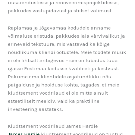
uusarendustesse ja renoveerimisprojektidesse,
pakkudes vastupidavust ja stiilset välimust.
Raplamaa ja Jõgevamaa kodudele anname
võimaluse eristuda, pakkudes laia värvivalikut ja
erinevaid tekstuure, mis vastavad ka kõige
nõudlikuma kliendi ootustele. Meie toodete müük
ei ole lihtsalt äritegevus – see on lubadus tuua
igasse Eestimaa kodusse kvaliteeti ja kestvust.
Pakume oma klientidele asjatundlikku nõu
paigalduse ja hoolduse kohta, tagades, et meie
kiudtsement voodrilaud ei ole mitte ainult
esteetiliselt meeldiv, vaid ka praktiline
investeering aastateks.
Kiudtsement voodrilaud James Hardie
James Hardie
kiudtsement voodrilaud on tuntud