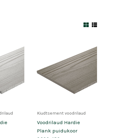
rilaud
Kiudtsement voodrilaud
die
Voodrilaud Hardie
l
Plank puidukoor