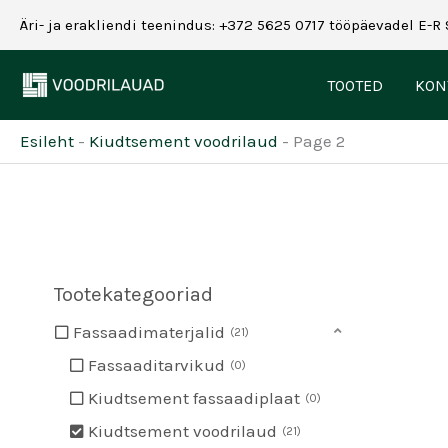
Skip
Äri- ja erakliendi teenindus: +372 5625 0717 tööpäevadel E-R 
to
content
TOOTED
KON
Esileht
-
Kiudtsement voodrilaud
-
Page 2
Tootekategooriad
Fassaadimaterjalid
21
Fassaaditarvikud
0
Kiudtsement fassaadiplaat
0
Kiudtsement voodrilaud
21