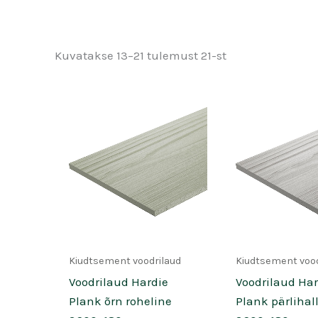
Kuvatakse 13–21 tulemust 21-st
Kiudtsement voodrilaud
Kiudtsement vood
Voodrilaud Hardie
Voodrilaud Har
Plank õrn roheline
Plank pärlihal