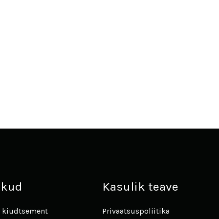
likud
Kasulik teave
ta kiudtsement
Privaatsuspoliitika