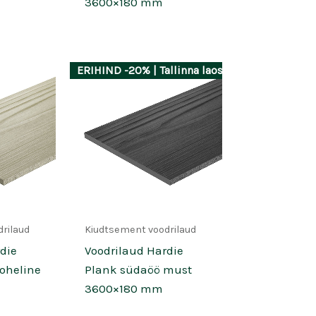
3600×180 mm
ERIHIND -20% | Tallinna laos
rilaud
Kiudtsement voodrilaud
die
Voodrilaud Hardie
oheline
Plank südaöö must
3600×180 mm