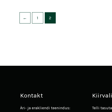
←
1
2
Kontakt
Kiirva
Äri- ja erakliendi teenindus:
Telli tasu