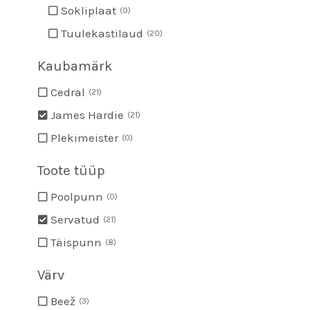
Sokliplaat
0
Tuulekastilaud
20
Kaubamärk
Cedral
21
James Hardie
21
Plekimeister
0
Toote tüüp
Poolpunn
0
Servatud
21
Täispunn
8
Värv
Beež
3