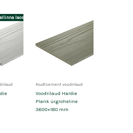
llinna laos
rilaud
Kiudtsement voodrilaud
die
Voodrilaud Hardie
Plank ürgroheline
3600×180 mm