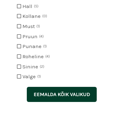
Hall
5
Kollane
0
Must
1
Pruun
4
Punane
1
Roheline
4
Sinine
2
Valge
1
EEMALDA KÕIK VALIKUD