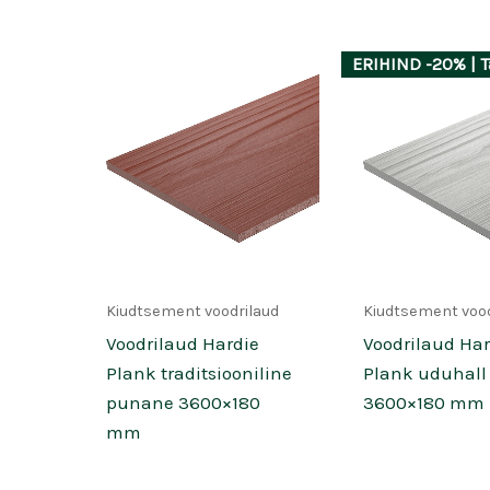
ERIHIND -20% | Ta
Kiudtsement voodrilaud
Kiudtsement vood
Voodrilaud Hardie
Voodrilaud Har
Plank traditsiooniline
Plank uduhall
punane 3600×180
3600×180 mm
mm