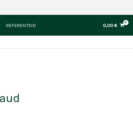
0,00
€
REFERENTSID
laud