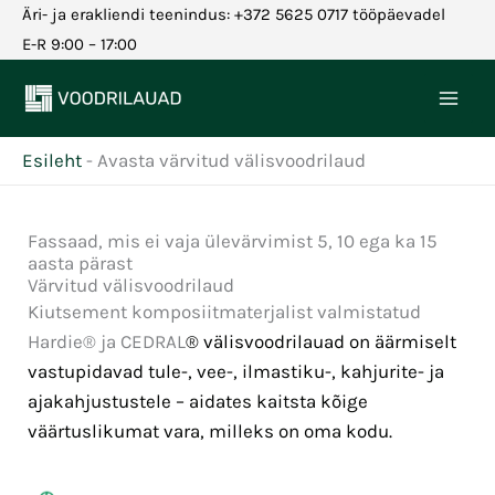
Skip
Äri- ja erakliendi teenindus: +372 5625 0717 tööpäevadel
to
E-R 9:00 – 17:00
content
Esileht
-
Avasta värvitud välisvoodrilaud
Fassaad, mis ei vaja ülevärvimist 5, 10 ega ka 15
aasta pärast
Värvitud välisvoodrilaud​
Kiutsement komposiitmaterjalist valmistatud
Hardie® ja CEDRAL
®
välisvoodrilauad on äärmiselt
vastupidavad tule-, vee-, ilmastiku-, kahjurite- ja
ajakahjustustele – aidates kaitsta kõige
väärtuslikumat vara, milleks on oma kodu.