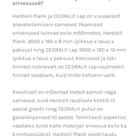
erinevused?
Hardie® Plank ja CEDRAL® Lap on visuaalselt
äravahetamiseni sarnased. Peamised
erinevused tulevad esile mõõtmetes, Hardie®
Plank 3600 x 180 x 8 mm (pikkus x laius x
paksus) ning CEDRAL® Lap 3600 x 190 x 10 mm
(pikkus x laius x paksus). Katvusest ja tüki
hinnast tulenevalt on CEDRAL® Lap ruutmeetri
hinnalt soodsam, kuid mitte kehvem valik.
Koostiselt on mõlemad tooted samuti väga
sarnased, kuid Hardie® laudisele kehtib 15
aastat grantii ning CEDRAL® puhul on
garandiiperiood 10 aastat. Tehnilisest aspektist
vaadates tuleb kahe materjali erinevus esile ka
kinnitustüübist. Hardie® Plank voodrilaudu