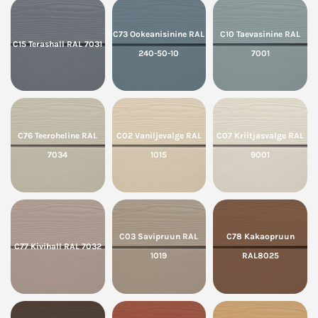
C73 Ookeanisinine RAL
C10 Taevasinine RAL
C15 Terashall RAL 7031
240-50-10
7001
C76 Teeroheline RAL
C02 Vaniljevalge RAL
C07 Kriitjasvalge RAL
7034
1015
9001
C03 Savipruun RAL
C78 Kakaopruun
C77 Kivihall RAL 7032
1019
RAL8025