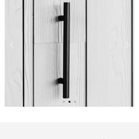
Vertikaalne
klamberkinnitusega
paigaldus