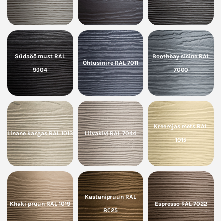
Südaöö must RAL
Boothbay sinine RAL
Õhtusinine RAL 7011
9004
7000
Kreemjas mets RAL
Linane kangas RAL 1013
Liivakivi RAL 7044
1015
Kastanipruun RAL
Khaki pruun RAL 1019
Espresso RAL 7022
8025