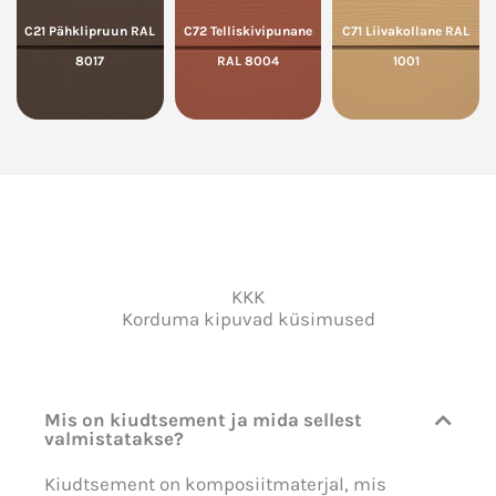
C21 Pähklipruun RAL
C72 Telliskivipunane
C71 Liivakollane RAL
8017
RAL 8004
1001
KKK
Korduma kipuvad küsimused
Mis on kiudtsement ja mida sellest
valmistatakse?
Kiudtsement on komposiitmaterjal, mis