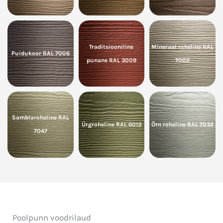
Traditsiooniline
Mineraal roheline RAL
Puidukoor RAL 7006
punane RAL 3009
7002
Samblaroheline RAL
Ürgroheline RAL 6013
Õrn roheline RAL 7032
7047
Poolpunn voodrilaud