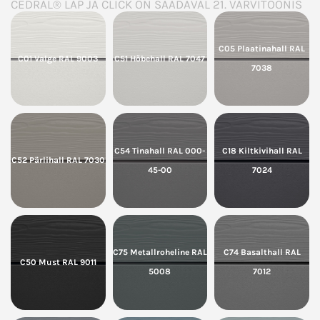
CEDRAL® LAP JA CLICK ON SAADAVAL 21. VÄRVITOONIS
C05 Plaatinahall RAL
C01 Valge RAL 9003
C51 Hõbehall RAL 7047
7038
C54 Tinahall RAL 000-
C18 Kiltkivihall RAL
C52 Pärlihall RAL 7030
45-00
7024
C75 Metallroheline RAL
C74 Basalthall RAL
C50 Must RAL 9011
5008
7012