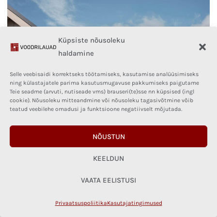
Küpsiste nõusoleku
haldamine
Selle veebisaidi korrektseks töötamiseks, kasutamise analüüsimiseks
ning külastajatele parima kasutusmugavuse pakkumiseks paigutame
Teie seadme (arvuti, nutiseade vms) brauseri(te)sse nn küpsised (ingl
cookie). Nõusoleku mitteandmine või nõusoleku tagasivõtmine võib
teatud veebilehe omadusi ja funktsioone negatiivselt mõjutada.
NÕUSTUN
KEELDUN
VAATA EELISTUSI
Privaatsuspoliitika
Kasutajatingimused