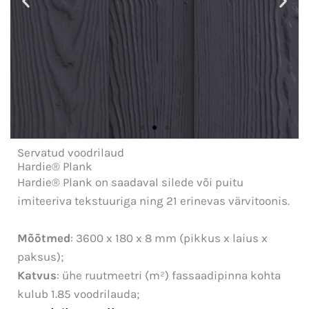
Servatud voodrilaud
Vertikaalse
Hardie® Plank
ülekattega paigaldus
Hardie® Plank on saadaval silede või puitu
imiteeriva tekstuuriga ning 21 erinevas värvitoonis.
Mõõtmed
: 3600 x 180 x 8 mm (pikkus x laius x
paksus);
Katvus
: ühe ruutmeetri (m²) fassaadipinna kohta
kulub 1.85 voodrilauda;