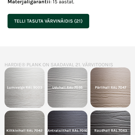
Materjaligarantii
: 15 aastat.
TELLI TASUTA VÄRVINÄIDIS (21)
HARDIE® PLANK ON SAADAVAL 21. VÄRVITOONIS
Lumivalge RAL 9003
Uduhall RAL 7035
Pärlihall RAL 7047
Kiltkivihall RAL 7042
Antratsiithall RAL 7016
Raudhall RAL 7043