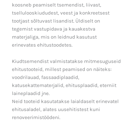
koosneb peamiselt tsemendist, liivast,
tsellulooskiududest, veest ja konkreetsest
tootjast sõltuvast lisandist. Üldiselt on
tegemist vastupidava ja kauakestva
materjaliga, mis on leidnud kasutust
erinevates ehitustoodetes.
Kiudtsemendist valmistatakse mitmesuguseid
ehitustooteid, millest peamised on näiteks:
voodrilauad, fassaadiplaadid,
katusekattematerjalid, ehitusplaadid, eterniit
laineplaadid jne.
Neid tooteid kasutatakse laialdaselt erinevatel
ehitusaladel, alates uusehitistest kuni
renoveerimistöödeni.