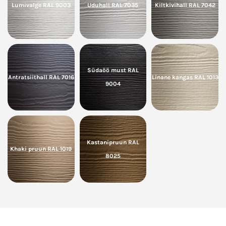
Lumivalge RAL 9003
Uduhall RAL 7035
Kiltkivihall RAL 7042
Südaöö must RAL
Antratsiithall RAL 7016
Linane kangas RAL 1013
9004
Kastanipruun RAL
Khaki pruun RAL 1019
8025