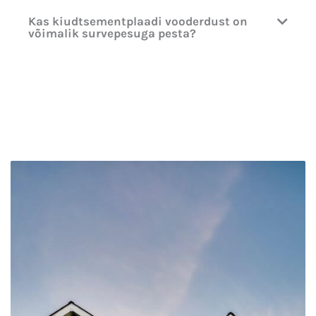
Kas kiudtsementplaadi vooderdust on
võimalik survepesuga pesta?