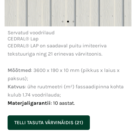
Servatud voodrilaud
Vertikaalse
CEDRAL® Lap
ülekattega paigaldus
CEDRAL® LAP on saadaval puitu imiteeriva
tekstuuriga ning 21 erinevas värvitoonis.
Mõõtmed
: 3600 x 190 x 10 mm (pikkus x laius x
paksus);
Katvus
: ühe ruutmeetri (m²) fassaadipinna kohta
kulub 1.74 voodrilauda;
Materjaligarantii
: 10 aastat.
TELLI TASUTA VÄRVINÄIDIS (21)