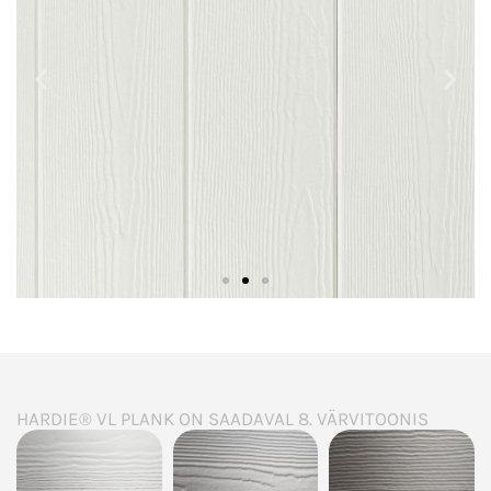
Vertikaalne peidetud
kinnitustega
paigaldus
HARDIE® VL PLANK ON SAADAVAL 8. VÄRVITOONIS