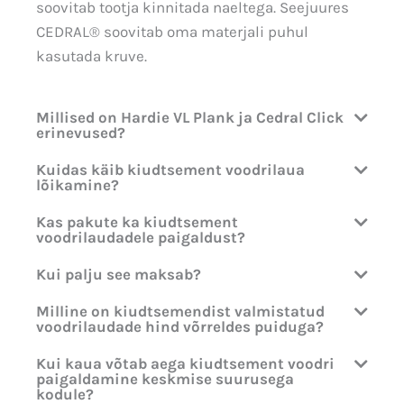
soovitab tootja kinnitada naeltega. Seejuures
CEDRAL® soovitab oma materjali puhul
kasutada kruve.
Millised on Hardie VL Plank ja Cedral Click
erinevused?
Kuidas käib kiudtsement voodrilaua
lõikamine?
Kas pakute ka kiudtsement
voodrilaudadele paigaldust?
Kui palju see maksab?
Milline on kiudtsemendist valmistatud
voodrilaudade hind võrreldes puiduga?
Kui kaua võtab aega kiudtsement voodri
paigaldamine keskmise suurusega
kodule?