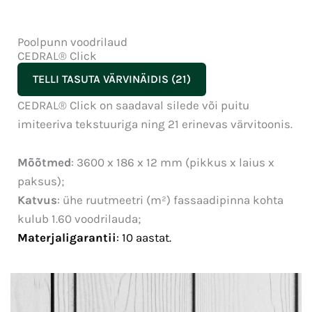
Poolpunn voodrilaud
CEDRAL® Click
TELLI TASUTA VÄRVINÄIDIS (21)
CEDRAL® Click on saadaval silede või puitu
imiteeriva tekstuuriga ning 21 erinevas värvitoonis.
Mõõtmed
: 3600 x 186 x 12 mm (pikkus x laius x
paksus);
Katvus
: ühe ruutmeetri (m²) fassaadipinna kohta
kulub 1.60 voodrilauda;
Materjaligarantii
: 10 aastat.