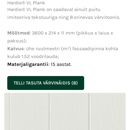
Hardie® VL Plank
Hardie® VL Plank on saadaval ainult puitu
imiteeriva tekstuuriga ning 8 erinevas värvitoonis.
Mõõtmed
: 3600 x 214 x 11 mm (pikkus x laius x
paksus);
Katvus
: ühe ruutmeetri (m²) fassaadipinna kohta
kulub 1.52 voodrilauda;
Materjaligarantii
: 15 aastat.
TELLI TASUTA VÄRVINÄIDIS (8)