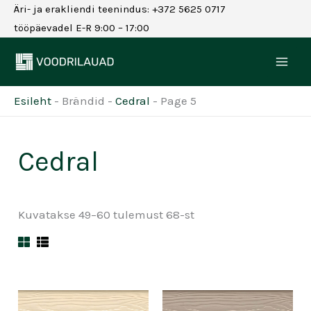
Skip
Äri- ja erakliendi teenindus: +372 5625 0717
to
tööpäevadel E-R 9:00 – 17:00
content
Esileht
-
Brändid
-
Cedral
-
Page 5
Cedral
Kuvatakse 49–60 tulemust 68-st