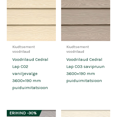
Kiudtsement
Kiudtsement
voodrilaud
voodrilaud
Voodrilaud Cedral
Voodrilaud Cedral
Lap C02
Lap C03 savipruun
vaniljevalge
3600×190 mm
3600×190 mm
puiduimitatsioon
puiduimitatsioon
ERIHIND -30%