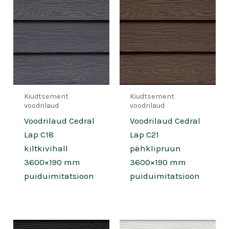
Kiudtsement
Kiudtsement
voodrilaud
voodrilaud
Voodrilaud Cedral
Voodrilaud Cedral
Lap C18
Lap C21
kiltkivihall
pähklipruun
3600×190 mm
3600×190 mm
puiduimitatsioon
puiduimitatsioon