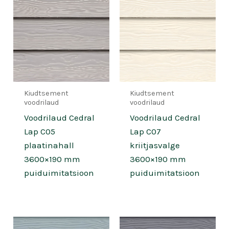
Kiudtsement
Kiudtsement
voodrilaud
voodrilaud
Voodrilaud Cedral
Voodrilaud Cedral
Lap C05
Lap C07
plaatinahall
kriitjasvalge
3600×190 mm
3600×190 mm
puiduimitatsioon
puiduimitatsioon