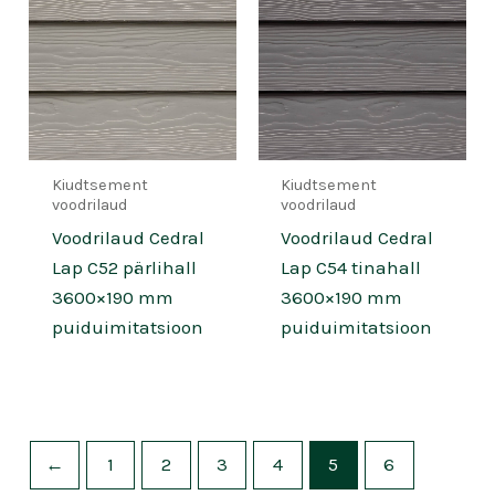
Kiudtsement
Kiudtsement
voodrilaud
voodrilaud
Voodrilaud Cedral
Voodrilaud Cedral
Lap C52 pärlihall
Lap C54 tinahall
3600×190 mm
3600×190 mm
puiduimitatsioon
puiduimitatsioon
←
1
2
3
4
5
6