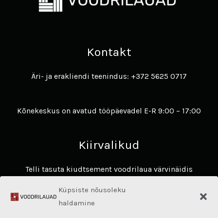
Kontakt
Äri- ja erakliendi teenindus: +372 5625 0717
Kõnekeskus on avatud tööpäevadel E-R 9:00 – 17:00
Kiirvalikud
Telli tasuta kiudtsement voodrilaua värvinäidis
Avasta James Hardie voodrilaudade eelised ​
Küpsiste nõusoleku
Hardie® Architectural Panel
haldamine
Fassaadikalkulaator