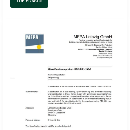
LOE EDASI »
HARDIE
VL
PLANK
REI
30
KLASSIFIKATSIOONI
RAPORT
DE
ENG