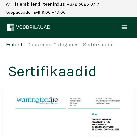
Skip
Äri- ja erakliendi teenindus: +372 5625 0717
to
tööpäevadel E-R 9:00 – 17:00
content
Esileht
-
Document Categories
-
Sertifikaadid
Sertifikaadid
HARDIE
PLANK
&
PANEL
TULETUNDLIKKUSE
KLASSIFIKATSIOONI
ARUANNE
ENG