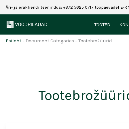
Skip
Äri- ja erakliendi teenindus: +372 5625 0717 tööpäevadel E-R 
to
content
TOOTED
KON
Esileht
-
Document Categories
-
Tootebrožüürid
Tootebrožüüri