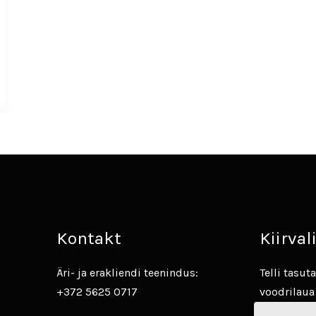
Kontakt
Kiirva
Äri- ja erakliendi teenindus:
Telli tasu
+372 5625 0717
voodrilaua
Avasta Jam