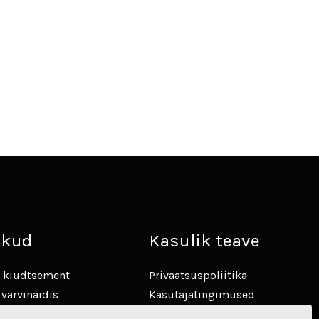
likud
Kasulik teave
ta kiudtsement
Privaatsuspoliitika
 värvinäidis
Kasutajatingimused
es Hardie
Kauba ostu ja müügi