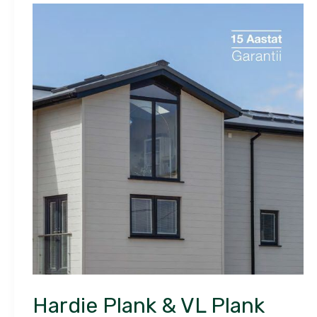
HARDIE
PLANK
&
VL
PLANK
BROŽÜÜR
ET
Hardie Plank & VL Plank