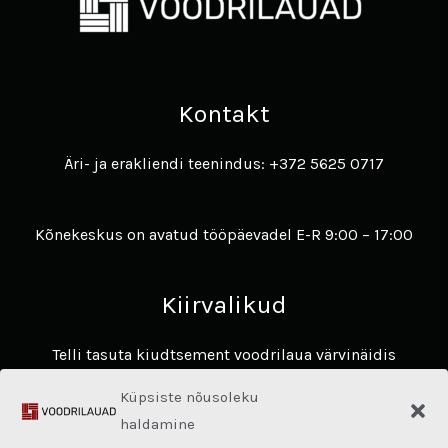
Kontakt
Äri- ja erakliendi teenindus: +372 5625 0717
Kõnekeskus on avatud tööpäevadel E-R 9:00 – 17:00
Kiirvalikud
Telli tasuta kiudtsement voodrilaua värvinäidis
Avasta James Hardie voodrilaudade eelised ​
Küpsiste nõusoleku
Hardie® Architectural Panel
haldamine
Fassaadikalkulaator