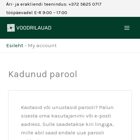
Skip
Äri- ja erakliendi teenindus: +372 5625 0717
to
tööpäevadel E-R 9:00 – 17:00
content
Esileht
-
My account
Kadunud parool
Kaotasid või unustasid parooli? Palun
sisesta oma kasutajanimi või e-posti
aadress. Sulle saadetakse kiri lingiga,
mille abil saad endale uue parooli