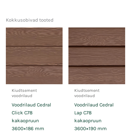
Kokkusobivad tooted
Kiudtsement
Kiudtsement
voodrilaud
voodrilaud
Voodrilaud Cedral
Voodrilaud Cedral
Click C78
Lap C78
kakaopruun
kakaopruun
3600×186 mm
3600×190 mm