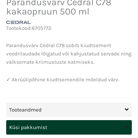
Parandusvärv Cedral C78
kakaopruun 500 ml
Tootekood:
6705772
Parandusvärv Cedral C78 sobib kiudtsement
voodrilaudade lõigatud või kahjustatud servade ning
väiksemate kriimustuste katmiseks.
✓ Akrüülipõhine kiudtsemendile mõeldud värv.
Tooteandmed
Küsi pakkumist