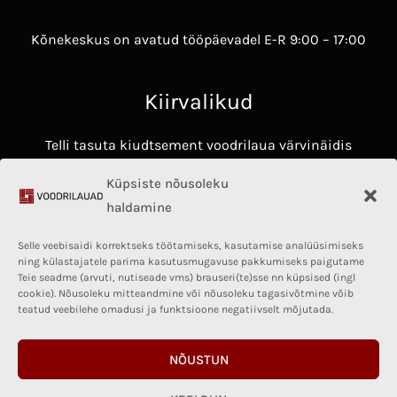
Kõnekeskus on avatud tööpäevadel E-R 9:00 – 17:00
Kiirvalikud
Telli tasuta kiudtsement voodrilaua värvinäidis
Avasta James Hardie voodrilaudade eelised ​
Küpsiste nõusoleku
Hardie® Architectural Panel
haldamine
Fassaadikalkulaator
Selle veebisaidi korrektseks töötamiseks, kasutamise analüüsimiseks
Kasulik teave
ning külastajatele parima kasutusmugavuse pakkumiseks paigutame
Teie seadme (arvuti, nutiseade vms) brauseri(te)sse nn küpsised (ingl
cookie). Nõusoleku mitteandmine või nõusoleku tagasivõtmine võib
Privaatsuspoliitika
teatud veebilehe omadusi ja funktsioone negatiivselt mõjutada.
Kasutajatingimused
Kauba ostu ja müügi üldtingimused
NÕUSTUN
Kiudtsement materjalide käitlemine- ja
ladustamistingimused