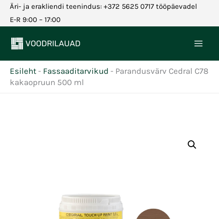
Skip
Äri- ja erakliendi teenindus: +372 5625 0717 tööpäevadel
to
E-R 9:00 – 17:00
content
Esileht
-
Fassaaditarvikud
-
Parandusvärv Cedral C78
kakaopruun 500 ml