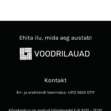
Ehita ilu, mida aeg austab!
Kontakt
Äri- ja erakliendi teenindus: +372 5625 0717
Kõnekeskus on avatud tööpäevadel E-R 9:00 – 17:00