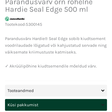
Parandusvärv õrn rohelne
Hardie Seal Edge 500 ml
Tootekood:
5300145
Parandusvärv Hardie® Seal Edge sobib kiudtsement
voodrilaudade lõigatud või kahjustatud servade ning
väiksemate kriimustuste katmiseks.
✓ Akrüülipõhine kiudtsemendile mõeldud värv.
Tooteandmed
Küsi pakkumist