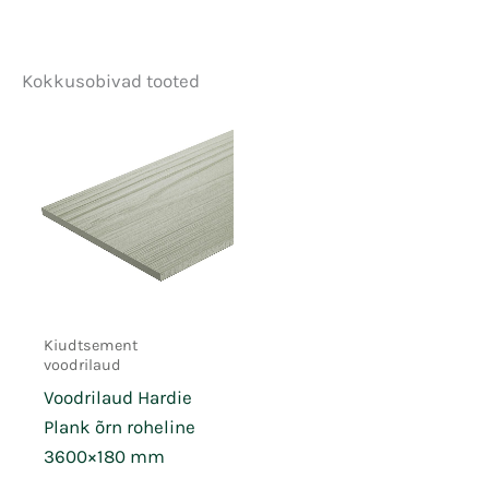
Kokkusobivad tooted
Kiudtsement
voodrilaud
Voodrilaud Hardie
Plank õrn roheline
3600×180 mm