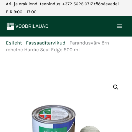
Skip
Äri- ja erakliendi teenindus: +372 5625 0717 tööpäevadel
to
E-R 9:00 – 17:00
content
Esileht
-
Fassaaditarvikud
-
Parandusvärv õrn
rohelne Hardie Seal Edge 500 ml