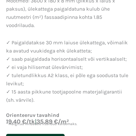
Mõõtmed: 3600 x 180 x 8 mm (pikkus x laius x
paksus), ülekattega paigaldatuna kulub ühe
ruutmeetri (m²) fassaadipinna kohta 1.85
voodrilauda.
✓ Paigaldatakse 30 mm laiuse ülekattega, võimalik
ka avatud vuukidega ehk ülekatteta;
✓ saab paigaldada horisontaalselt või vertikaalselt;
✓ ei vaja hilisemat ülevärvimist;
✓ tuletundlikkus A2 klass, ei põle ega soodusta tule
levikut;
✓ 15 aasta pikkune tootjapoolne materjaligarantii
(sh. värvile).
Orienteeruv tavahind
19.40 €/tk
|
35.89 €/m²
* Märgitud hindadele lisandub käibemaks.