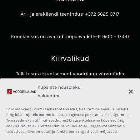
Äri- ja erakliendi teenindus: +372 5625 0717
Kõnekeskus on avatud tööpäevadel E-R 9:00 – 17:00
Kiirvalikud
Telli tasuta kiudtsement voodrilaua värvinäidis
Avasta James Hardie voodrilaudade eelised ​
Küpsiste nõusoleku
Hardie® Architectural Panel
haldamine
Fassaadikalkulaator
Selle veebisaidi korrektseks töötamiseks, kasutamise analüüsimiseks
Kasulik teave
ning külastajatele parima kasutusmugavuse pakkumiseks paigutame
Teie seadme (arvuti, nutiseade vms) brauseri(te)sse nn küpsised (ingl
cookie). Nõusoleku mitteandmine või nõusoleku tagasivõtmine võib
Privaatsuspoliitika
teatud veebilehe omadusi ja funktsioone negatiivselt mõjutada.
Kasutajatingimused