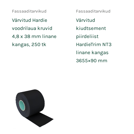
Fassaaditarvikud
Fassaaditarvikud
Värvitud Hardie
Värvitud
voodrilaua kruvid
kiudtsement
4,8 x 38 mm linane
piirdeliist
kangas, 250 tk
HardieTrim NT3
linane kangas
3655×90 mm