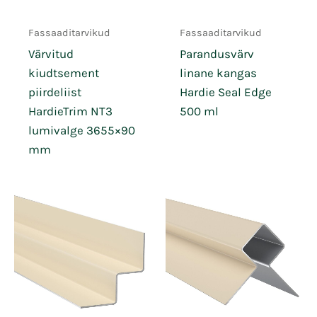
Fassaaditarvikud
Fassaaditarvikud
Värvitud
Parandusvärv
kiudtsement
linane kangas
piirdeliist
Hardie Seal Edge
HardieTrim NT3
500 ml
lumivalge 3655×90
mm