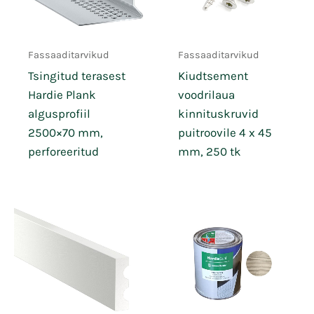
Fassaaditarvikud
Fassaaditarvikud
Tsingitud terasest
Kiudtsement
Hardie Plank
voodrilaua
algusprofiil
kinnituskruvid
2500×70 mm,
puitroovile 4 x 45
perforeeritud
mm, 250 tk