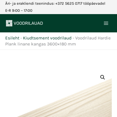
Skip
Äri- ja erakliendi teenindus: +372 5625 0717 tööpäevadel
to
E-R 9:00 – 17:00
content
Esileht
-
Kiudtsement voodrilaud
-
Voodrilaud Hardie
Plank linane kangas 3600×180 mm