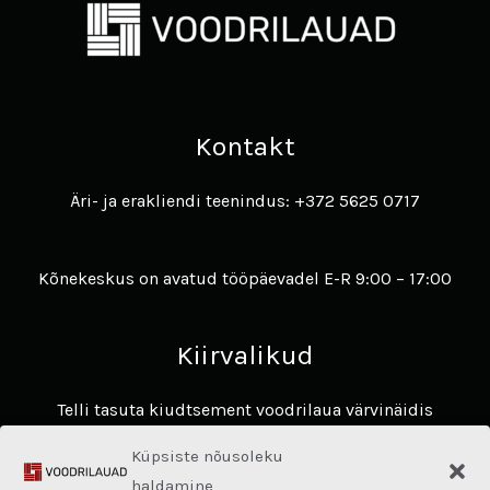
Kontakt
Äri- ja erakliendi teenindus: +372 5625 0717
Kõnekeskus on avatud tööpäevadel E-R 9:00 – 17:00
Kiirvalikud
Telli tasuta kiudtsement voodrilaua värvinäidis
Avasta James Hardie voodrilaudade eelised ​
Küpsiste nõusoleku
Hardie® Architectural Panel
haldamine