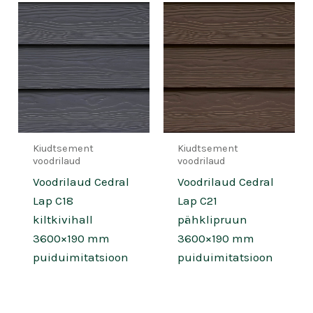
Kiudtsement
Kiudtsement
voodrilaud
voodrilaud
Voodrilaud Cedral
Voodrilaud Cedral
Lap C18
Lap C21
kiltkivihall
pähklipruun
3600×190 mm
3600×190 mm
puiduimitatsioon
puiduimitatsioon