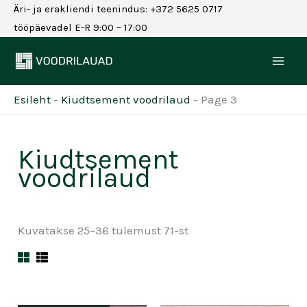
Skip
Äri- ja erakliendi teenindus: +372 5625 0717
to
tööpäevadel E-R 9:00 – 17:00
content
Esileht
-
Kiudtsement voodrilaud
-
Page 3
Kiudtsement
voodrilaud
Kuvatakse 25–36 tulemust 71-st