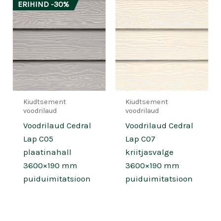
ERIHIND -30%
Kiudtsement
Kiudtsement
voodrilaud
voodrilaud
Voodrilaud Cedral
Voodrilaud Cedral
Lap C05
Lap C07
plaatinahall
kriitjasvalge
3600×190 mm
3600×190 mm
puiduimitatsioon
puiduimitatsioon