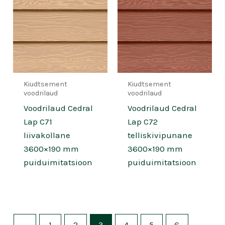
Kiudtsement
Kiudtsement
voodrilaud
voodrilaud
Voodrilaud Cedral
Voodrilaud Cedral
Lap C71
Lap C72
liivakollane
telliskivipunane
3600×190 mm
3600×190 mm
puiduimitatsioon
puiduimitatsioon
←
1
2
3
4
5
6