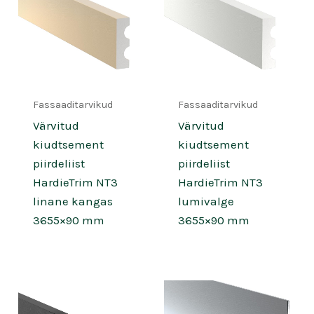
Fassaaditarvikud
Fassaaditarvikud
Värvitud
Värvitud
kiudtsement
kiudtsement
piirdeliist
piirdeliist
HardieTrim NT3
HardieTrim NT3
linane kangas
lumivalge
3655×90 mm
3655×90 mm