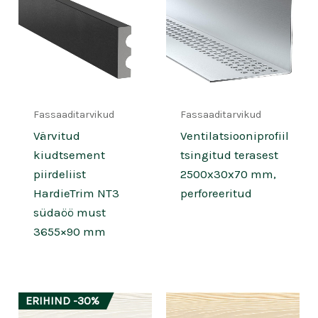
Fassaaditarvikud
Fassaaditarvikud
Värvitud
Ventilatsiooniprofiil
kiudtsement
tsingitud terasest
piirdeliist
2500x30x70 mm,
HardieTrim NT3
perforeeritud
südaöö must
3655×90 mm
ERIHIND -30%