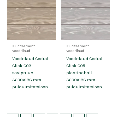
Kiudtsement
Kiudtsement
voodrilaud
voodrilaud
Voodrilaud Cedral
Voodrilaud Cedral
Click C03
Click C05
savipruun
plaatinahall
3600×186 mm
3600×186 mm
puiduimitatsioon
puiduimitatsioon