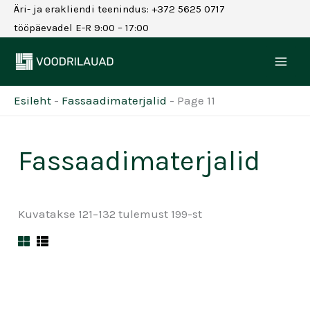
Skip
Äri- ja erakliendi teenindus: +372 5625 0717
to
tööpäevadel E-R 9:00 – 17:00
content
Esileht
-
Fassaadimaterjalid
-
Page 11
Fassaadimaterjalid
Kuvatakse 121–132 tulemust 199-st