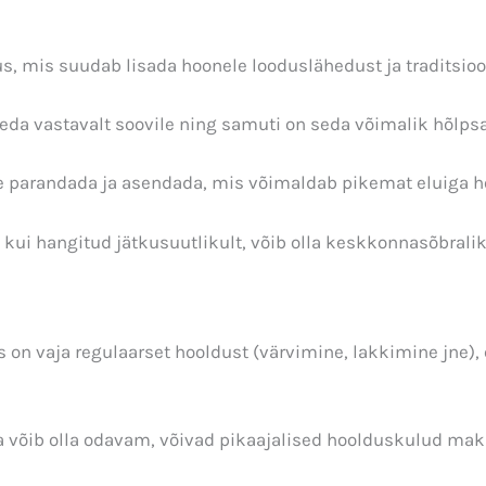
s, mis suudab lisada hoonele looduslähedust ja traditsioon
tleda vastavalt soovile ning samuti on seda võimalik hõlpsa
ne parandada ja asendada, mis võimaldab pikemat eluiga h
 kui hangitud jätkusuutlikult, võib olla keskkonnasõbralik
 on vaja regulaarset hooldust (värvimine, lakkimine jne), 
na võib olla odavam, võivad pikaajalised hoolduskulud ma