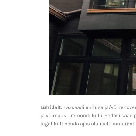
Lühidalt
: Fassaadi ehituse ja/või renov
ja võimaliku remondi kulu. Sedasi saad 
tegelikult nõuda ajas oluliselt suuremat 