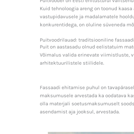
Puitvooder on Eesti ehitusturul valitse
Kuid tehnoloogia areng on toonud kaas
vastupidavusele ja madalamatele hooldu
konkurentidega, on oluline süveneda mõl
Puitvoodrilauad: traditsiooniline fassaad
Puit on aastasadu olnud eelistatuim mate
Võimalus valida erinevate viimistluste, 
arhitektuurilistele stiilidele.
Fassaadi ehitamise puhul on tavapäraselt
maksumusele arvestada ka oodatava kasu
olla materjali soetusmaksumuselt sood
asendamist aja jooksul, arvestada.