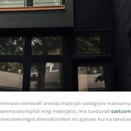
eerimisele eelnevalt arvesta materjali esialgsele maksumu
parema tervikpildi ning materjalid, mis tunduvad
soetus
investeeeringut alternatiividest nii ajalises kui ka rahalis