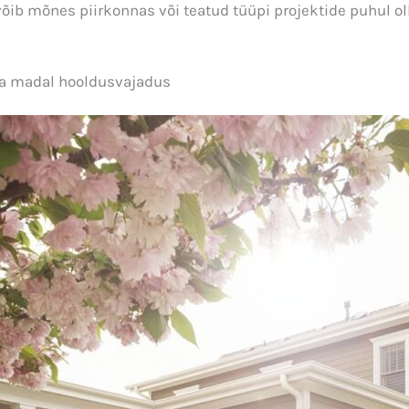
 võib mõnes piirkonnas või teatud tüüpi projektide puhul o
ja madal hooldusvajadus