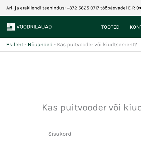
Skip
Äri- ja erakliendi teenindus: +372 5625 0717 tööpäevadel E-R 9:
to
content
TOOTED
KON
Esileht
-
Nõuanded
-
Kas puitvooder või kiudtsement?
Kas puitvooder või ki
Sisukord