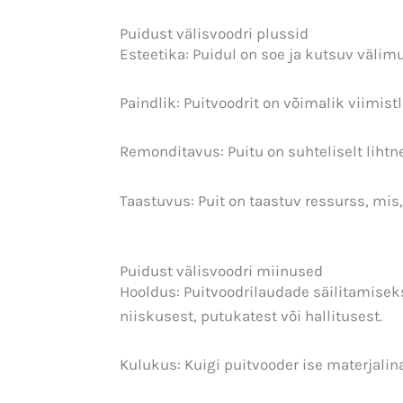
Puidust välisvoodri plussid
Esteetika: Puidul on soe ja kutsuv välimu
Paindlik: Puitvoodrit on võimalik viimis
Remonditavus: Puitu on suhteliselt liht
Taastuvus: Puit on taastuv ressurss, mis,
Puidust välisvoodri miinused
Hooldus: Puitvoodrilaudade säilitamiseks
niiskusest, putukatest või hallitusest.
Kulukus: Kuigi puitvooder ise materjali