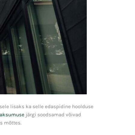
sele lisaks ka selle edaspidine hoolduse
maksumuse
järgi soodsamad võivad
es mõttes.