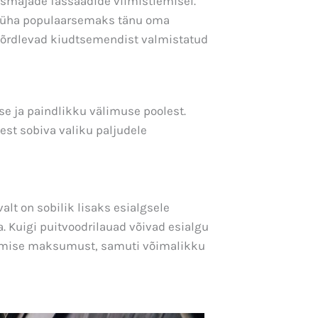
ismajade fassaadide viimistlemisel.
s üha populaarsemaks tänu oma
võrdlevad kiudtsemendist valmistatud
se ja paindlikku välimuse poolest.
est sobiva valiku paljudele
lt on sobilik lisaks esialgsele
Kuigi puitvoodrilauad võivad esialgu
kimise maksumust, samuti võimalikku