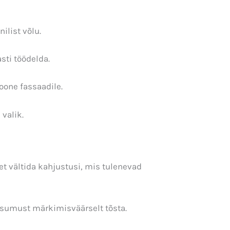
ilist võlu.
sti töödelda.
oone fassaadile.
 valik.
et vältida kahjustusi, mis tulenevad
ksumust märkimisväärselt tõsta.