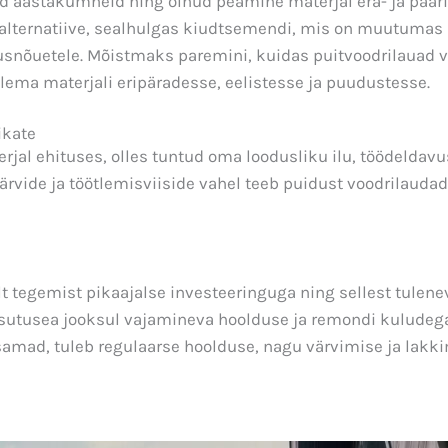
nud aastakümneid ning olnud peamine materjal era- ja paar
a alternatiive, sealhulgas kiudtsemendi, mis on muutuma
snõuetele. Mõistmaks paremini, kuidas puitvoodrilauad 
ema materjali eripäradesse, eelistesse ja puudustesse.
ikate
rjal ehituses, olles tuntud oma loodusliku ilu, töödeldavu
värvide ja töötlemisviiside vahel teeb puidust voodrilaudad
 tegemist pikaajalse investeeringuga ning sellest tuleneva
tusea jooksul vajamineva hoolduse ja remondi kuludega. 
samad, tuleb regulaarse hoolduse, nagu värvimise ja lak