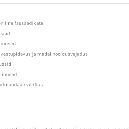
oniline fassaadikate
ussid
iinused
 vastupidavus ja madal hooldusvajadus
ussid
iinused
odrilaudade võrdlus