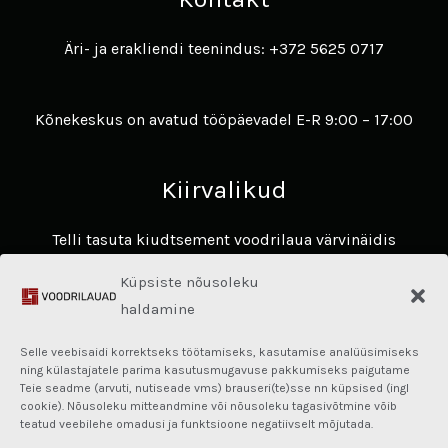
Äri- ja erakliendi teenindus: +372 5625 0717
Kõnekeskus on avatud tööpäevadel E-R 9:00 – 17:00
Kiirvalikud
Telli tasuta kiudtsement voodrilaua värvinäidis
Avasta James Hardie voodrilaudade eelised ​
Küpsiste nõusoleku
Hardie® Architectural Panel
haldamine
Fassaadikalkulaator
Selle veebisaidi korrektseks töötamiseks, kasutamise analüüsimiseks
Kasulik teave
ning külastajatele parima kasutusmugavuse pakkumiseks paigutame
Teie seadme (arvuti, nutiseade vms) brauseri(te)sse nn küpsised (ingl
cookie). Nõusoleku mitteandmine või nõusoleku tagasivõtmine võib
Privaatsuspoliitika
teatud veebilehe omadusi ja funktsioone negatiivselt mõjutada.
Kasutajatingimused