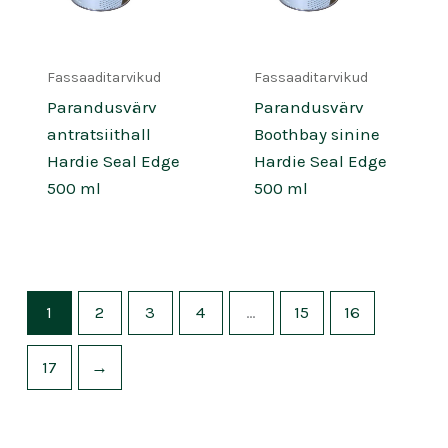
Fassaaditarvikud
Fassaaditarvikud
Parandusvärv
Parandusvärv
antratsiithall
Boothbay sinine
Hardie Seal Edge
Hardie Seal Edge
500 ml
500 ml
1
2
3
4
…
15
16
17
→