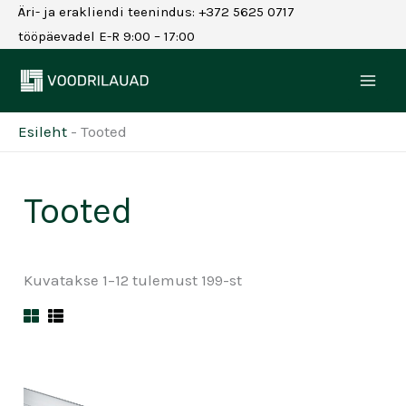
Skip
Äri- ja erakliendi teenindus: +372 5625 0717
to
tööpäevadel E-R 9:00 – 17:00
content
Esileht
-
Tooted
Tooted
Kuvatakse 1–12 tulemust 199-st