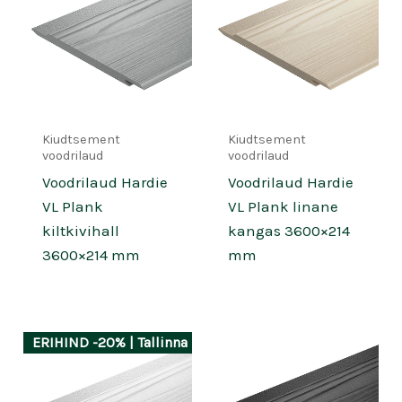
Kiudtsement
Kiudtsement
voodrilaud
voodrilaud
Voodrilaud Hardie
Voodrilaud Hardie
VL Plank
VL Plank linane
kiltkivihall
kangas 3600×214
3600×214 mm
mm
ERIHIND -20% | Tallinna laos