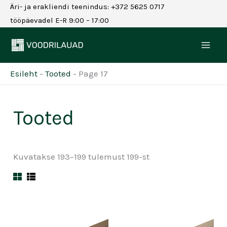
Skip
Äri- ja erakliendi teenindus: +372 5625 0717
to
tööpäevadel E-R 9:00 – 17:00
content
Esileht
-
Tooted
-
Page 17
Tooted
Kuvatakse 193–199 tulemust 199-st