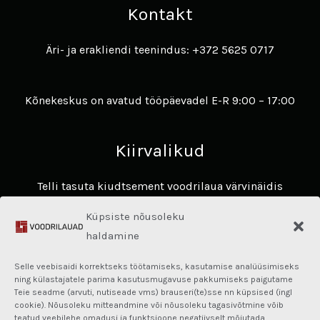
Kontakt
Äri- ja erakliendi teenindus: +372 5625 0717
Kõnekeskus on avatud tööpäevadel E-R 9:00 – 17:00
Kiirvalikud
Telli tasuta kiudtsement voodrilaua värvinäidis
Avasta James Hardie voodrilaudade eelised ​
Küpsiste nõusoleku
Hardie® Architectural Panel
haldamine
Fassaadikalkulaator
Selle veebisaidi korrektseks töötamiseks, kasutamise analüüsimiseks
Kasulik teave
ning külastajatele parima kasutusmugavuse pakkumiseks paigutame
Teie seadme (arvuti, nutiseade vms) brauseri(te)sse nn küpsised (ingl
cookie). Nõusoleku mitteandmine või nõusoleku tagasivõtmine võib
Privaatsuspoliitika
teatud veebilehe omadusi ja funktsioone negatiivselt mõjutada.