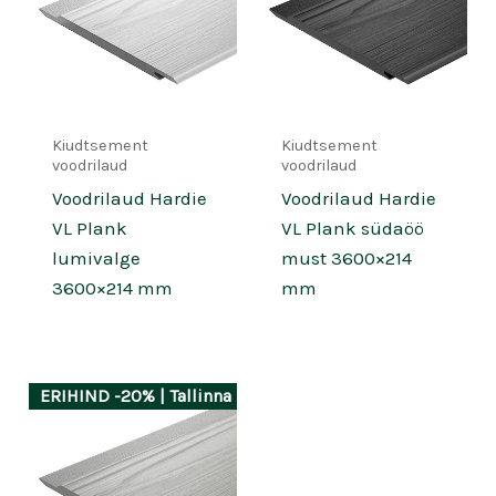
Kiudtsement
Kiudtsement
voodrilaud
voodrilaud
Voodrilaud Hardie
Voodrilaud Hardie
VL Plank
VL Plank südaöö
lumivalge
must 3600×214
3600×214 mm
mm
ERIHIND -20% | Tallinna laos