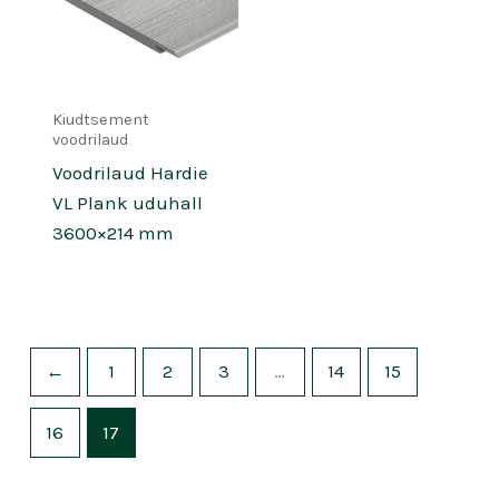
Kiudtsement
voodrilaud
Voodrilaud Hardie
VL Plank uduhall
3600×214 mm
←
1
2
3
…
14
15
16
17