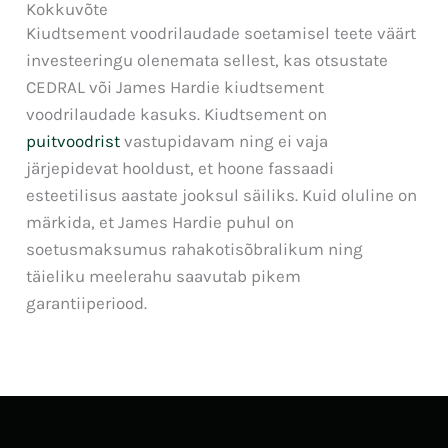
Kokkuvõte
Kiudtsement voodrilaudade soetamisel teete väärt
investeeringu olenemata sellest, kas otsustate
CEDRAL või James Hardie kiudtsement
voodrilaudade kasuks. Kiudtsement on
puitvoodrist
vastupidavam ning ei vaja
järjepidevat hooldust, et hoone fassaadi
esteetilisus aastate jooksul säiliks. Kuid oluline on
märkida, et James Hardie puhul on
soetusmaksumus rahakotisõbralikum ning
täieliku meelerahu saavutab pikem
garantiiperiood.