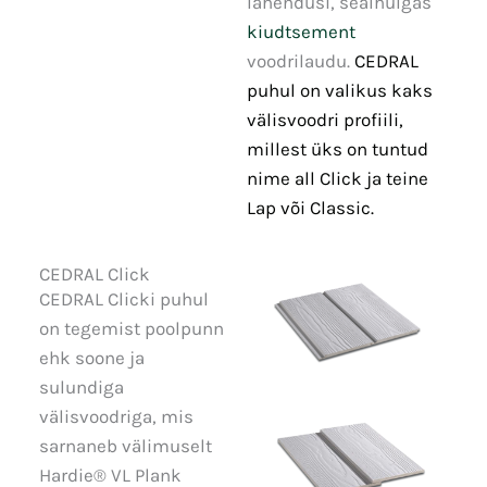
lahendusi, sealhulgas
kiudtsement
voodrilaudu.
CEDRAL
puhul on valikus kaks
välisvoodri profiili,
millest üks on tuntud
nime all Click ja teine
Lap või Classic.
CEDRAL Click
CEDRAL Clicki puhul
on tegemist poolpunn
ehk soone ja
sulundiga
välisvoodriga, mis
sarnaneb välimuselt
Hardie® VL Plank