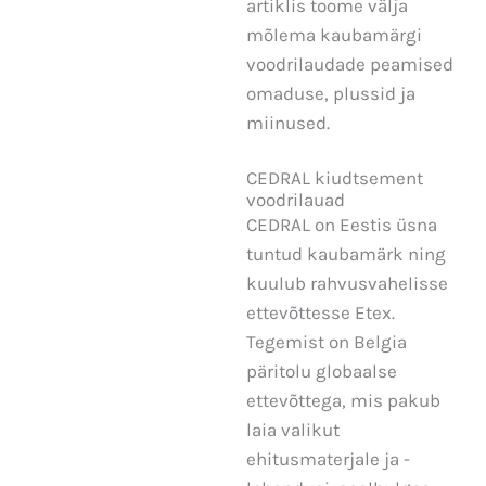
artiklis toome välja
mõlema kaubamärgi
voodrilaudade peamised
omaduse, plussid ja
miinused.
CEDRAL kiudtsement
voodrilauad
CEDRAL on Eestis üsna
tuntud kaubamärk ning
kuulub rahvusvahelisse
ettevõttesse Etex.
Tegemist on Belgia
päritolu globaalse
ettevõttega, mis pakub
laia valikut
ehitusmaterjale ja -