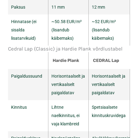
Paksus
11 mm
12 mm
Hinnatase (ei
~50.58 EUR/m²
~52 EUR/m²
sisalda
(lisandub
(lisandub
lisatarvikuid)
käibemaks)
käibemaks)
Cedral Lap (Classic) ja Hardie Plank võrdlustabel
Hardie Plank
CEDRAL Lap
Paigaldussuund
Horisontaalselt ja
Horisontaalselt ja
vertikaalselt
vertikaalselt
paigaldatav
paigaldatav
Kinnitus
Lihtne
Spetsiaalsete
naelkinnitus, ei
kinnituskruvidega
vaja klambreid