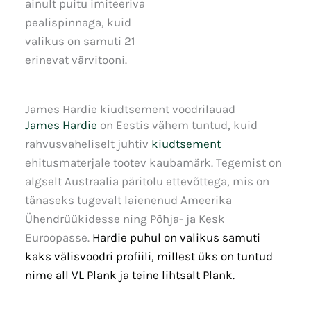
ainult puitu imiteeriva
pealispinnaga, kuid
valikus on samuti 21
erinevat värvitooni.
James Hardie kiudtsement voodrilauad​
James Hardie
on Eestis vähem tuntud, kuid
rahvusvaheliselt juhtiv
kiudtsement
ehitusmaterjale tootev kaubamärk. Tegemist on
algselt Austraalia päritolu ettevõttega, mis on
tänaseks tugevalt laienenud Ameerika
Ühendrüükidesse ning Põhja- ja Kesk
Euroopasse.
Hardie puhul on valikus samuti
kaks välisvoodri profiili, millest üks on tuntud
nime all VL Plank ja teine lihtsalt Plank.