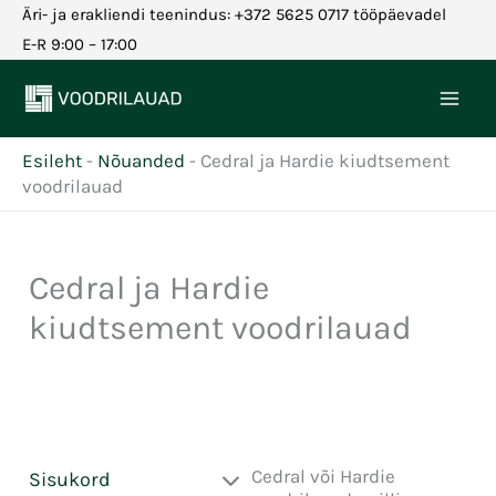
Skip
Äri- ja erakliendi teenindus: +372 5625 0717 tööpäevadel
to
E-R 9:00 – 17:00
content
Esileht
-
Nõuanded
-
Cedral ja Hardie kiudtsement
voodrilauad
Cedral ja Hardie
kiudtsement voodrilauad
Cedral või Hardie
Sisukord