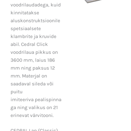
voodrilaudadega, kuid
kinnitatakse
aluskonstruktsioonile
spetsiaalsete
klambrite ja kruvide
abil. Cedral Click
voodrilaua pikkus on
3600 mm, laius 186
mm ning paksus 12
mm. Materjal on
saadaval sileda või
puitu
imiteeriva pealispinna
ga ning valikus on 21
erinevat värvitooni.
CEDRAL Lap (Classic)