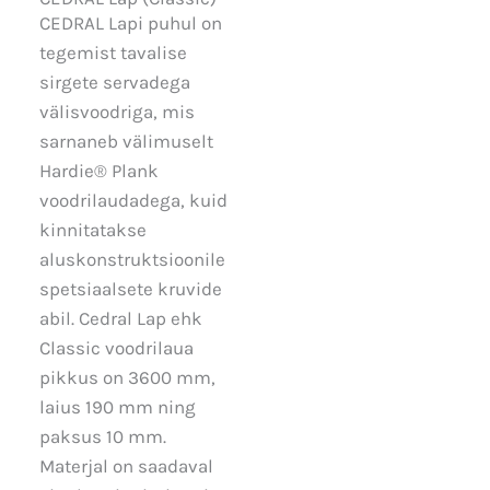
CEDRAL Lapi puhul on
tegemist tavalise
sirgete servadega
välisvoodriga, mis
sarnaneb välimuselt
Hardie® Plank
voodrilaudadega, kuid
kinnitatakse
aluskonstruktsioonile
spetsiaalsete kruvide
abil. Cedral Lap ehk
Classic voodrilaua
pikkus on 3600 mm,
laius 190 mm ning
paksus 10 mm.
Materjal on saadaval