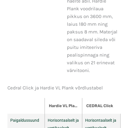
naelte abil. Hardie
Plank voodrilaua
pikkus on 3600 mm,
laius 180 mm ning
paksus 8 mm. Materjal
on saadaval sileda või
puitu imiteeriva
pealispinnaga ning
valikus on 21 erinevat
värvitooni.
Cedral Click ja Hardie VL Plank​ võrdlustabel
Hardie VL Plank
CEDRAL Click
Paigaldussuund
Horisontaalselt ja
Horisontaalselt ja