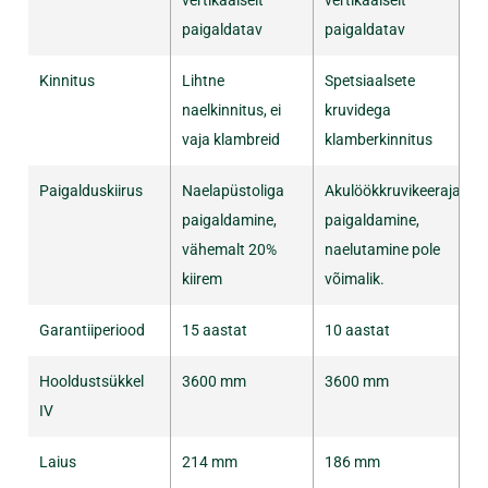
vertikaalselt
vertikaalselt
paigaldatav
paigaldatav
Kinnitus
Lihtne
Spetsiaalsete
naelkinnitus, ei
kruvidega
vaja klambreid
klamberkinnitus
Paigalduskiirus
Naelapüstoliga
Akulöökkruvikeerajaga
paigaldamine,
paigaldamine,
vähemalt 20%
naelutamine pole
kiirem
võimalik.
Garantiiperiood
15 aastat
10 aastat
Hooldustsükkel
3600 mm
3600 mm
IV
Laius
214 mm
186 mm