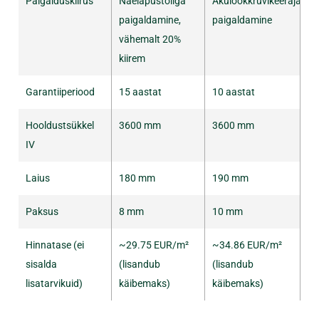
Paigalduskiirus
Naelapüstoliga
Akulöökkruvikeerajaga
paigaldamine,
paigaldamine
vähemalt 20%
kiirem
Garantiiperiood
15 aastat
10 aastat
Hooldustsükkel
3600 mm
3600 mm
IV
Laius
180 mm
190 mm
Paksus
8 mm
10 mm
Hinnatase (ei
~29.75 EUR/m²
~34.86 EUR/m²
sisalda
(lisandub
(lisandub
lisatarvikuid)
käibemaks)
käibemaks)