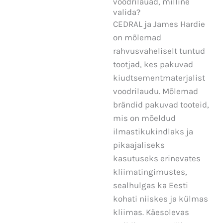
voodrilauad, milline
valida?
CEDRAL ja James Hardie
on mõlemad
rahvusvaheliselt tuntud
tootjad, kes pakuvad
kiudtsementmaterjalist
voodrilaudu. Mõlemad
brändid pakuvad tooteid,
mis on mõeldud
ilmastikukindlaks ja
pikaajaliseks
kasutuseks erinevates
kliimatingimustes,
sealhulgas ka Eesti
kohati niiskes ja külmas
kliimas. Käesolevas