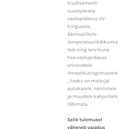
kiudtsementi
suurepärane
vastupidavus UV-
kiirgusele,
äärmuslikele
temperatuurikõikumis
tele ning tervikuna
hea vastupidavus
erinevatele
ilmastikutingimustele
, lisaks on materjal
putukatele, närilistele
ja muudele kahjuritele
läbimatu.
Selle tulemusel
väheneb vajadus