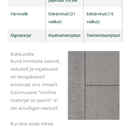
jäljendav või sile
Värvivalik
Eelvärvitud (21
Eelvärvitud (15
valikut)
valikut)
Algmaterjal
Kiudtsementplaat
Tsementlaastplaat
Kokkuvõte
Kuna inimeste soovid,
ootused ja vajadused
on tavapäraselt
erinevad, siis ilmselt
küsimusele “milline
materjal on parim” ei
ole ainuõiget vastust.
Kui teie süda ihkab