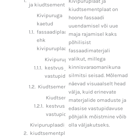
Kivipuruplaat ja
ja kiudtsement
kiudtsementplaat on
Kivipuruga
hoone fassaadi
kaetud
uuendamisel või uue
fassaadiplaat
maja rajamisel kaks
ehk
põhilisist
kivipuruplaat
fassaadimaterjali
valikut, millega
Kivipuruplaadi
kinnisvaraomanikuna
kestvus ja
silmitsi seisad. Mõlemad
vastupidavus
näevad visuaalselt head
Kiudtsementplaat
välja, kuid erinevate
Kiudtsementplaadi
materjalide omaduste ja
kestvus ja
edasise vastupidavuse
vastupidavus
põhjalik mõistmine võib
olla väljakutseks.
Kivipuruplaadi ja
kiudtsementplaadi