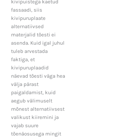
kivipuistega kaetud
fassaadi, siis
kivipuruplaate
alternatiivsed
materjalid tõesti ei
asenda. Kuid igal juhul
tuleb arvestada
faktiga, et
kivipuruplaadid
näevad tõesti väga hea
välja pärast
paigaldamist, kuid
aegub välimuselt
mõnest alternatiivsest
valikust kiiremini ja
vajab suure
tõenäosusega mingit