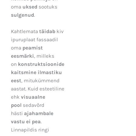
oma
uksed
sootuks
sulgenud
.
Kahtlemata
täidab
kiv
ipuruplaat fassaadil
oma
peamist
eesmärki
, milleks
on
konstruktsioonide
kaitsmine ilmastiku
eest
, mitukümmend
aastat. Kuid esteetiline
ehk
visuaalne
pool
sedavõrd
hästi
ajahambale
vastu ei pea
.
Linnapildis ringi