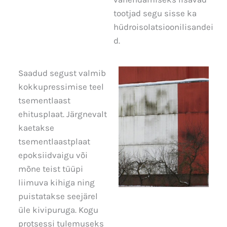
tootjad segu sisse ka
hüdroisolatsioonilisandei
d.
Saadud segust valmib
kokkupressimise teel
tsementlaast
ehitusplaat. Järgnevalt
kaetakse
tsementlaastplaat
epoksiidvaigu või
mõne teist tüüpi
liimuva kihiga ning
puistatakse seejärel
üle kivipuruga. Kogu
protsessi tulemuseks