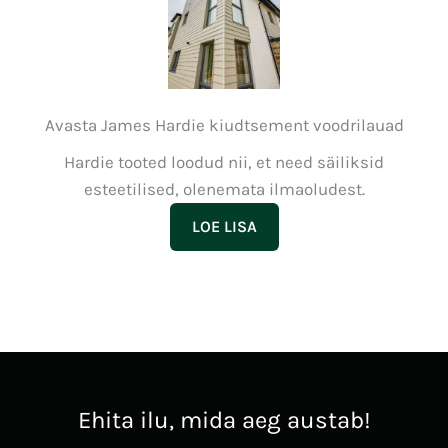
Avasta James Hardie kiudtsement voodrilauad
Hardie tooted loodud nii, et need säiliksid
esteetilised, olenemata ilmaoludest.
LOE LISA
Ehita ilu, mida aeg austab!