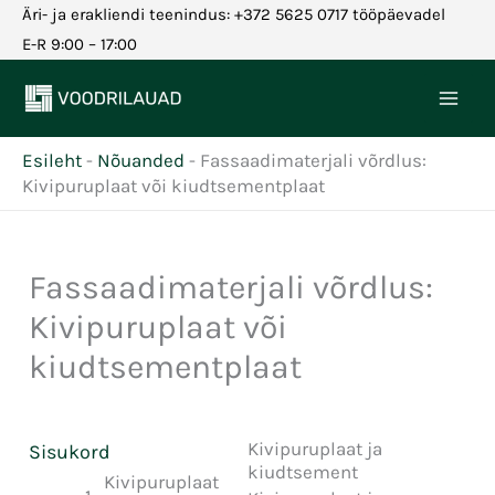
Skip
Äri- ja erakliendi teenindus: +372 5625 0717 tööpäevadel
to
E-R 9:00 – 17:00
content
Esileht
-
Nõuanded
-
Fassaadimaterjali võrdlus:
Kivipuruplaat või kiudtsementplaat
Fassaadimaterjali võrdlus:
Kivipuruplaat või
kiudtsementplaat
Kivipuruplaat ja
Sisukord
kiudtsement
Kivipuruplaat