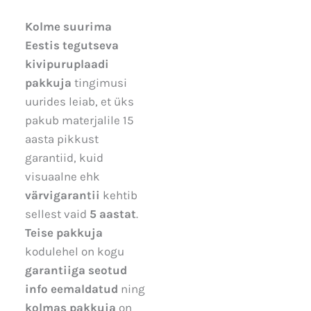
Kolme suurima
Eestis tegutseva
kivipuruplaadi
pakkuja
tingimusi
uurides leiab, et üks
pakub materjalile 15
aasta pikkust
garantiid, kuid
visuaalne ehk
värvigarantii
kehtib
sellest vaid
5 aastat
.
Teise pakkuja
kodulehel on kogu
garantiiga seotud
info eemaldatud
ning
kolmas pakkuja
on