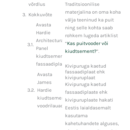
Traditsioonilise
võrdlus
materjalina on oma koha
Kokkuvõte
välja teeninud ka puit
Avasta
ning selle kohta saab
Hardie
rohkem lugeda artiklist
Architectural
“
Kas puitvooder või
Panel
kiudtsement?
”.
kiudtsement
fassaadiplaat
Kivipuruga kaetud
fassaadiplaat ehk
Avasta
kivipuruplaat
James
Kivipuruga kaetud
Hardie
fassaadiplaate ehk
kiudtsement
kivipuruplaate hakati
voodrilauad
Eestis laialdasemalt
kasutama
kahetuhandete alguses,