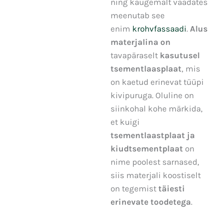
ning kaugemalt vaadates
meenutab see
enim
krohvfassaadi
.
Alus
materjalina
on
tavapäraselt
kasutusel
tsementlaasplaat
, mis
on kaetud erinevat tüüpi
kivipuruga. Oluline on
siinkohal kohe märkida,
et kuigi
tsementlaastplaat ja
kiudtsementplaat
on
nime poolest sarnased,
siis materjali koostiselt
on tegemist
täiesti
erinevate toodetega
.