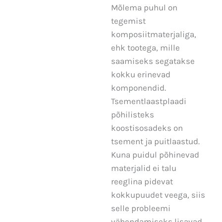
Mõlema puhul on
tegemist
komposiitmaterjaliga,
ehk tootega, mille
saamiseks segatakse
kokku erinevad
komponendid.
Tsementlaastplaadi
põhilisteks
koostisosadeks on
tsement ja puitlaastud.
Kuna puidul põhinevad
materjalid ei talu
reeglina pidevat
kokkupuudet veega, siis
selle probleemi
vähendamiseks lisavad