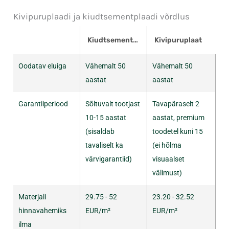
Kivipuruplaadi ja kiudtsementplaadi võrdlus
Kiudtsementvoodrilaud
Kivipuruplaat
Oodatav eluiga
Vähemalt 50
Vähemalt 50
aastat
aastat
Garantiiperiood
Sõltuvalt tootjast
Tavapäraselt 2
10-15 aastat
aastat, premium
(sisaldab
toodetel kuni 15
tavaliselt ka
(ei hõlma
värvigarantiid)
visuaalset
välimust)
Materjali
29.75 - 52
23.20 - 32.52
hinnavahemiks
EUR/m²
EUR/m²
ilma