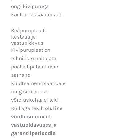
ongi kivipuruga
kaetud fassaadiplaat.
Kivipuruplaadi
kestvus ja
vastupidavus
Kivipuruplaat on
tehniliste näitajate
poolest paberil üsna
sarnane
kiudtsementplaatidele
ning siin erilist
võrdluskohta ei teki.
Küll aga tekib
oluline
võrdlusmoment
vastupidavuses
ja
garantiiperioodis
.