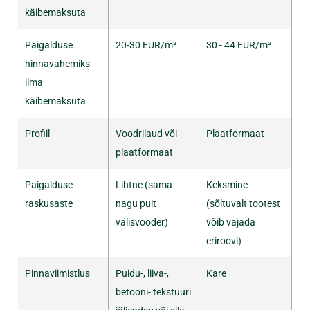
käibemaksuta
Paigalduse
20-30 EUR/m²
30 - 44 EUR/m²
hinnavahemiks
ilma
käibemaksuta
Profiil
Voodrilaud või
Plaatformaat
plaatformaat
Paigalduse
Lihtne (sama
Keksmine
raskusaste
nagu puit
(sõltuvalt tootest
välisvooder)
võib vajada
eriroovi)
Pinnaviimistlus
Puidu-, liiva-,
Kare
betooni- tekstuuri