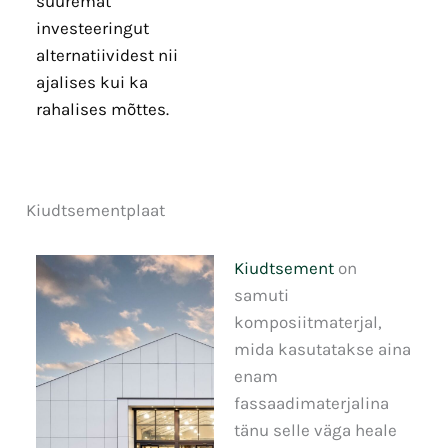
suuremat
investeeringut
alternatiividest nii
ajalises kui ka
rahalises mõttes.
Kiudtsementplaat
Kiudtsement
on
samuti
komposiitmaterjal,
mida kasutatakse aina
enam
fassaadimaterjalina
tänu selle väga heale