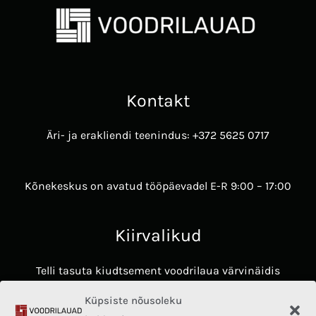
Kontakt
Äri- ja erakliendi teenindus: +372 5625 0717
Kõnekeskus on avatud tööpäevadel E-R 9:00 – 17:00
Kiirvalikud
Telli tasuta kiudtsement voodrilaua värvinäidis
Avasta James Hardie voodrilaudade eelised ​
Küpsiste nõusoleku
Hardie® Architectural Panel