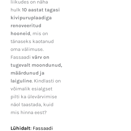
liikudes on näha
hulk
10 aastat tagasi
kivipuruplaadiga
renoveeritud
hooneid
, mis on
tänaseks kaotanud
oma välimuse.
Fassaadi
värv on
tugevalt moondunud,
määrdunud ja
laiguline
. Kindlasti on
võimalik esialgset
pilti ka ülevärvimise
näol taastada, kuid
mis hinna eest?
Lühidalt
: Fassaadi