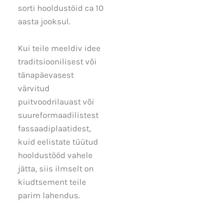
sorti hooldustöid ca 10
aasta jooksul.
Kui teile meeldiv idee
traditsioonilisest või
tänapäevasest
värvitud
puitvoodrilauast või
suureformaadilistest
fassaadiplaatidest,
kuid eelistate tüütud
hooldustööd vahele
jätta, siis ilmselt on
kiudtsement teile
parim lahendus.